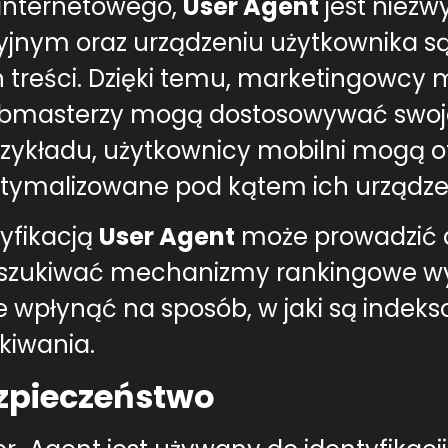
 internetowego,
User Agent
jest niezwy
yjnym oraz urządzeniu użytkownika s
 treści. Dzięki temu, marketingowcy 
masterzy mogą dostosowywać swoje 
zykładu, użytkownicy mobilni mogą o
optymalizowane pod kątem ich urządze
yfikacją
User Agent
może prowadzić d
zukiwać mechanizmy rankingowe wys
wpłynąć na sposób, w jaki są indeksow
kiwania.
ezpieczeństwo