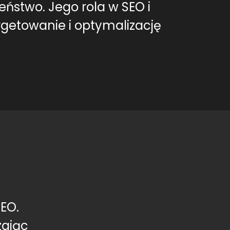
eństwo. Jego rola w SEO i
rgetowanie i optymalizację
EO.
zając