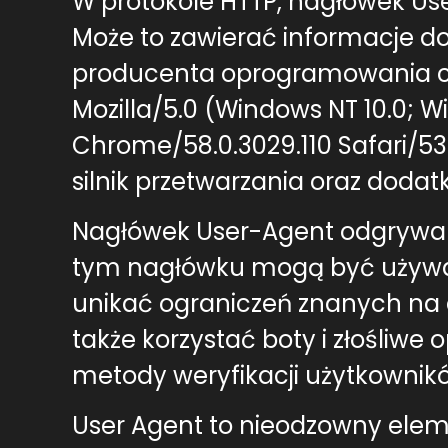
W protokole HTTP, nagłówek User
Może to zawierać informacje do
producenta oprogramowania czy
Mozilla/5.0 (Windows NT 10.0; 
Chrome/58.0.3029.110 Safari/537
silnik przetwarzania oraz doda
Nagłówek User-Agent odgrywa r
tym nagłówku mogą być używan
unikać ograniczeń znanych na 
także korzystać boty i złośli
metody weryfikacji użytkownik
User Agent to nieodzowny eleme