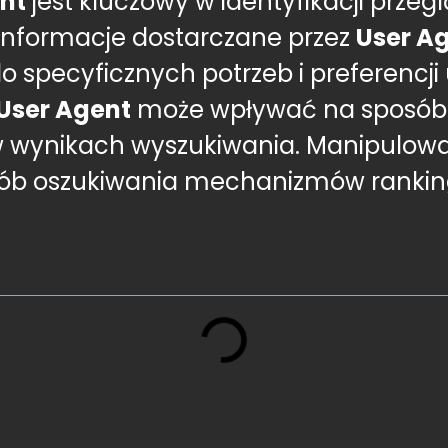
nt
jest kluczowy w identyfikacji prze
 Informacje dostarczane przez
User A
o specyficznych potrzeb i preferencj
User Agent
może wpływać na sposób i
w wynikach wyszukiwania. Manipulowa
rób oszukiwania mechanizmów rankin