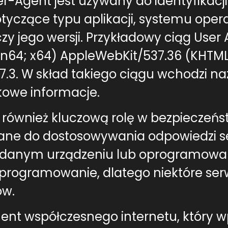
-Agent jest używany do identyfikacji 
tyczące typu aplikacji, systemu oper
 jego wersji. Przykładowy ciąg User
Win64; x64) AppleWebKit/537.36 (KHTML
.3. W skład takiego ciągu wchodzi na
tkowe informacje.
ównież kluczową rolę w bezpieczeństw
e do dostosowywania odpowiedzi ser
danym urządzeniu lub oprogramowani
we oprogramowanie, dlatego niektóre 
ów.
nt współczesnego internetu, który w