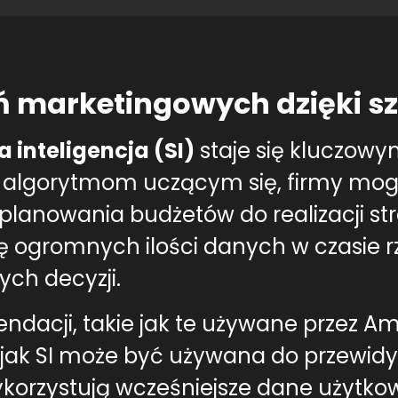
 marketingowych dzięki szt
a inteligencja (SI)
staje się kluczow
ki algorytmom uczącym się, firmy mo
anowania budżetów do realizacji str
zę ogromnych ilości danych w czasie 
ch decyzji.
cji, takie jak te używane przez Ama
 jak SI może być używana do przewi
orzystują wcześniejsze dane użytko