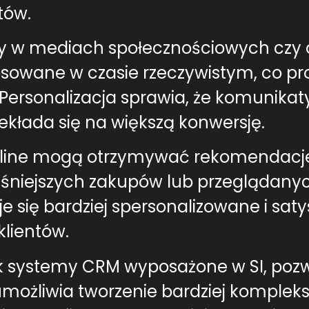
tów.
amy w mediach społecznościowych czy 
owane w czasie rzeczywistym, co pro
ersonalizacja sprawia, że komunikat
rzekłada się na większą konwersję.
online mogą otrzymywać rekomendacje
ześniejszych zakupów lub przeglądanyc
je się bardziej spersonalizowane i sat
klientów.
ak systemy CRM wyposażone w SI, pozw
o umożliwia tworzenie bardziej komple