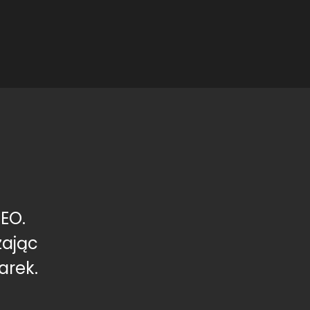
EO.
zając
arek.