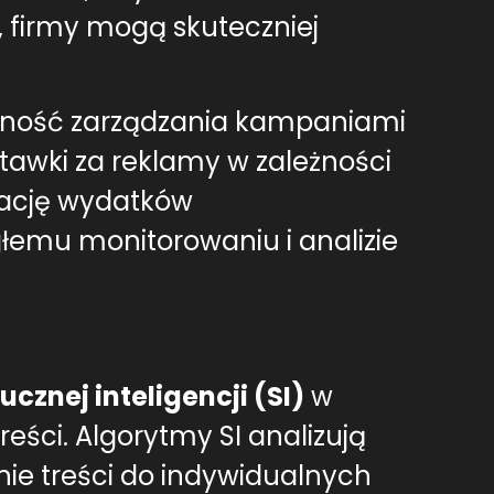
 firmy mogą skuteczniej
ywność zarządzania kampaniami
awki za reklamy w zależności
zację wydatków
głemu monitorowaniu i analizie
ucznej inteligencji (SI)
w
eści. Algorytmy SI analizują
e treści do indywidualnych