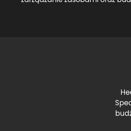
He
Spec
budż