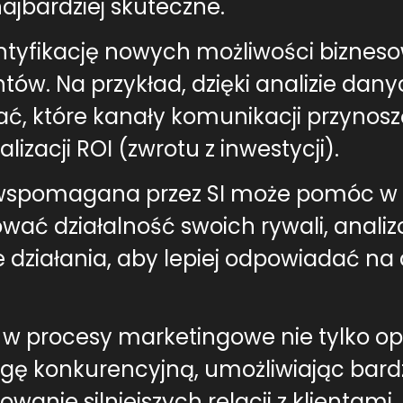
jbardziej skuteczne.
ntyfikację nowych możliwości bizneso
ntów. Na przykład, dzięki analizie da
, które kanały komunikacji przynosz
izacji ROI (zwrotu z inwestycji).
wspomagana przez SI może pomóc w ko
ć działalność swoich rywali, analizo
działania, aby lepiej odpowiadać na 
cji w procesy marketingowe nie tylko 
wagę konkurencyjną, umożliwiając bar
anie silniejszych relacji z klientami.