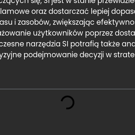
ących się, SI jest w stanie przewidz
amowe oraz dostarczać lepiej dopas
asu i zasobów, zwiększając efektywno
ażowanie użytkowników poprzez dosta
oczesne narzędzia SI potrafią także an
cyzyjne podejmowanie decyzji w stra