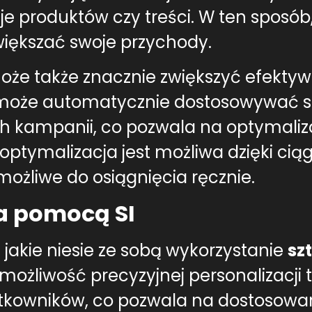
 produktów czy treści. W ten sposób,
większać swoje przychody.
może także znacznie zwiększyć efekt
może automatycznie dostosowywać st
ch kampanii, co pozwala na optymali
ptymalizacja jest możliwa dzięki cią
możliwe do osiągnięcia ręcznie.
za pomocą SI
jakie niesie ze sobą wykorzystanie
szt
ożliwość precyzyjnej personalizacji tr
kowników, co pozwala na dostosowani