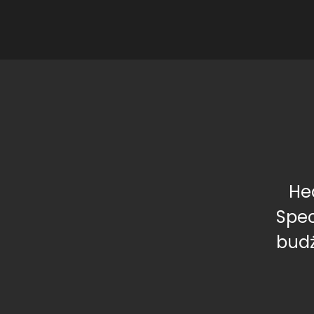
He
Spec
budż