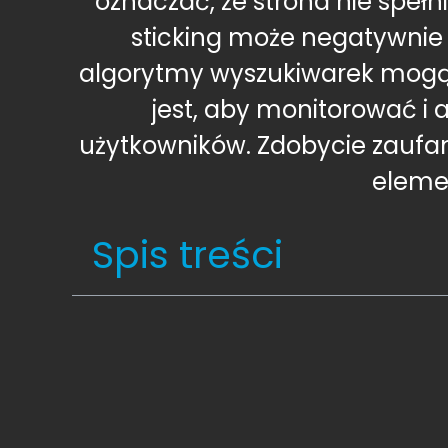
oznaczać, że strona nie spełn
sticking może negatywnie
algorytmy wyszukiwarek mogą in
jest, aby monitorować i 
użytkowników. Zdobycie zaufan
elemen
Spis treści