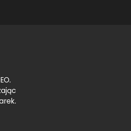
EO.
zając
arek.