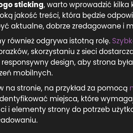
ogo sticking
, warto wprowadzić kilka
ką jakość treści, która będzie odpow
być aktualne, dobrze zredagowane i m
y również odgrywa istotną rolę.
Szybk
brazków, skorzystaniu z sieci dostarcz
 responsywny design, aby strona była
dzeń mobilnych.
 na stronie, na przykład za pomocą
zidentyfikować miejsca, które wymaga
i i elementy strony do potrzeb użytk
aładowaniu.