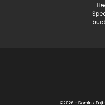
He
Spec
budż
©2026 -
Dominik Fajf