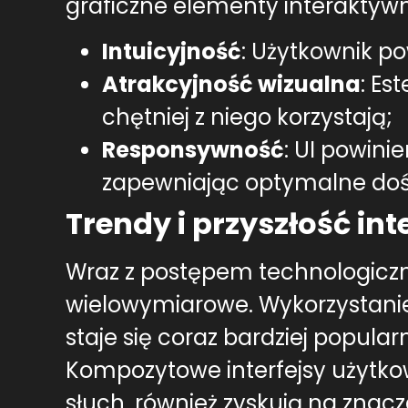
graficzne elementy interaktyw
Intuicyjność
: Użytkownik p
Atrakcyjność wizualna
: Es
chętniej z niego korzystają;
Responsywność
: UI powini
zapewniając optymalne doś
Trendy i przyszłość in
Wraz z postępem technologicznym
wielowymiarowe. Wykorzystanie r
staje się coraz bardziej popul
Kompozytowe interfejsy użytkow
słuch, również zyskują na znacz