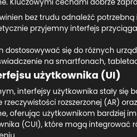
ne. Kluczowymi cechami dobrze zapro
owinien bez trudu odnaleźć potrzebną 
tetycznie przyjemny interfejs przyciąg
en dostosowywać się do różnych urządz
wiadczenie na smartfonach, tableta
terfejsu użytkownika (UI)
, interfejsy użytkownika stały się bar
zeczywistości rozszerzonej (AR) oraz 
arne, oferując użytkownikom bardziej 
nika (CUI), które mogą integrować róż
eniu.