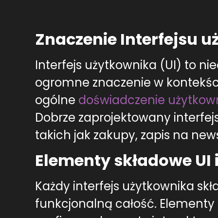
Znaczenie Interfejsu 
Interfejs użytkownika (UI) to ni
ogromne znaczenie w kontekści
ogólne
doświadczenie użytkow
Dobrze zaprojektowany interfej
takich jak zakupy, zapis na news
Elementy składowe UI i
Każdy interfejs użytkownika skł
funkcjonalną całość. Elementy te