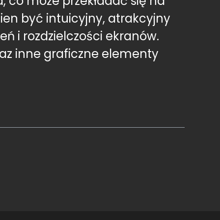
, co może przekładać się na
en być intuicyjny, atrakcyjny
ń i rozdzielczości ekranów.
oraz inne graficzne elementy