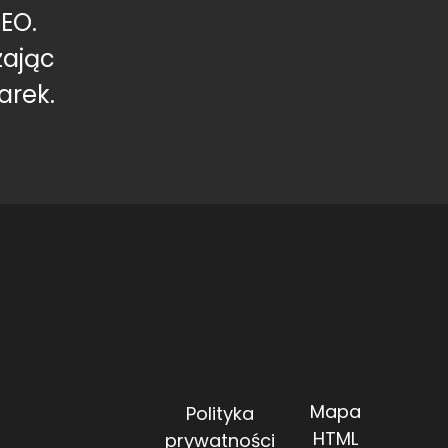
EO.
zając
arek.
Mapa
Polityka
HTML
prywatności