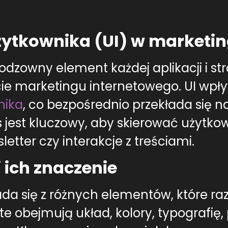
użytkownika (UI) w market
eodzowny element każdej aplikacji i st
e marketingu internetowego. UI wpły
nika
, co bezpośrednio przekłada się 
s jest kluczowy, aby skierować użytk
letter czy interakcje z treściami.
 ich znaczenie
ada się z różnych elementów, które ra
 obejmują układ, kolory, typografię, p