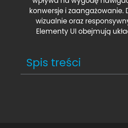
wpływa na wygodę nawigacji
konwersje i zaangażowanie. D
wizualnie oraz responsywny
Elementy UI obejmują układ,
Spis treści