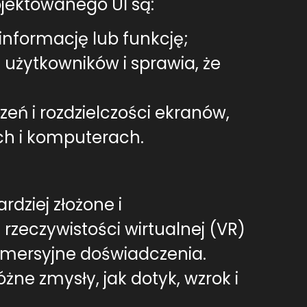
jektowanego UI są:
informację lub funkcję;
a użytkowników i sprawia, że
eń i rozdzielczości ekranów,
ch i komputerach.
dziej złożone i
rzeczywistości wirtualnej (VR)
immersyjne doświadczenia.
ne zmysły, jak dotyk, wzrok i