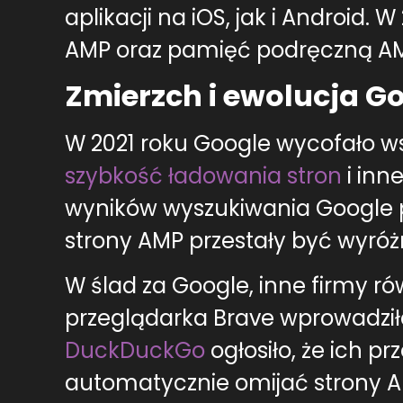
aplikacji na iOS, jak i Android.
AMP oraz pamięć podręczną AMP
Zmierzch i ewolucja G
W 2021 roku Google wycofało w
szybkość ładowania stron
i inn
wyników wyszukiwania Google p
strony AMP przestały być wyró
W ślad za Google, inne firmy r
przeglądarka Brave wprowadzi
DuckDuckGo
ogłosiło, że ich p
automatycznie omijać strony A