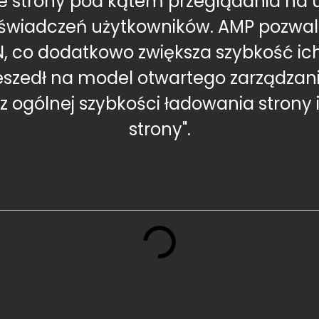
je strony pod kątem przeglądania na 
doświadczeń użytkowników. AMP pozwa
co dodatkowo zwiększa szybkość ich w
zeszedł na model otwartego zarządzani
z ogólnej szybkości ładowania strony
strony".