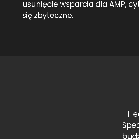
usunięcie wsparcia dla AMP, cyt
się zbyteczne.
He
Spec
budż