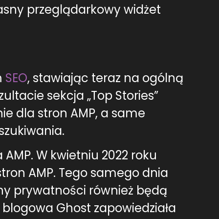
 własny przeglądarkowy widżet
m
SEO
, stawiając teraz na ogólną
ultacie sekcja „Top Stories”
ie dla stron AMP, a same
szukiwania.
a AMP. W kwietniu 2022 roku
stron AMP. Tego samego dnia
rony prywatności również będą
a blogowa Ghost zapowiedziała