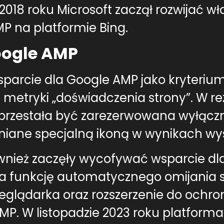
 W 2018 roku Microsoft zaczął rozwijać
 na platformie Bing.
oogle AMP
sparcie dla Google AMP jako kryteriu
e metryki „doświadczenia strony”. W rez
rzestała być zarezerwowana wyłączn
żniane specjalną ikoną w wynikach wy
ównież zaczęły wycofywać wsparcie dl
ła funkcję automatycznego omijania 
rzeglądarka oraz rozszerzenie do och
MP. W listopadzie 2023 roku platform