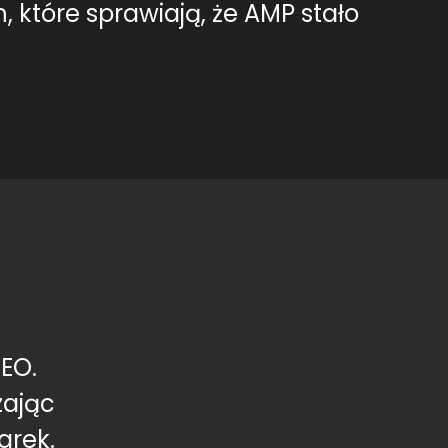
, które sprawiają, że AMP stało
EO.
zając
arek.