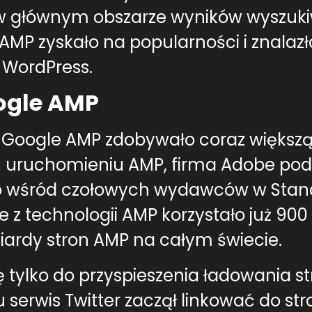
P w głównym obszarze wyników wyszuk
AMP zyskało na popularności i znalazł
i WordPress.
ogle AMP
Google AMP zdobywało coraz większą
m uruchomieniu AMP, firma Adobe poda
go wśród czołowych wydawców w Stan
e z technologii AMP korzystało już 90
ardy stron AMP na całym świecie.
ę tylko do przyspieszenia ładowania s
 serwis Twitter zaczął linkować do st